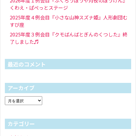
2026年度１例会目『ふくろうぼうや月夜のぼうけん』
くわえ・ぱぺっとステージ
2025年度４例会目『小さな山神スズナ姫』人形劇団む
すび座
2025年度３例会目『クモばんばとぎんのくつした』終
了しました♬
最近のコメント
アーカイブ
カテゴリー