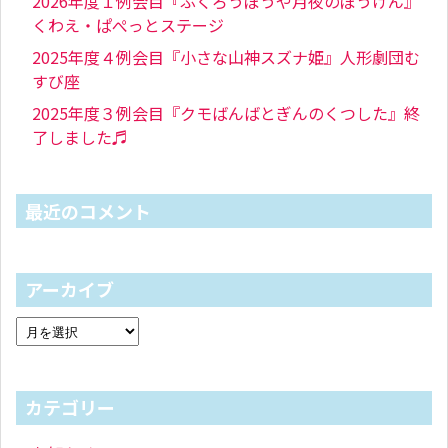
2026年度１例会目『ふくろうぼうや月夜のぼうけん』
くわえ・ぱぺっとステージ
2025年度４例会目『小さな山神スズナ姫』人形劇団む
すび座
2025年度３例会目『クモばんばとぎんのくつした』終
了しました♬
最近のコメント
アーカイブ
カテゴリー