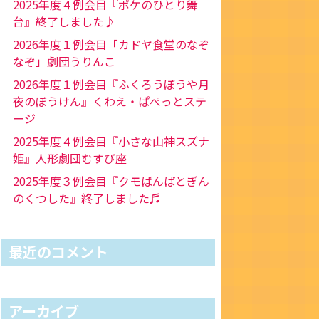
2025年度４例会目『ポケのひとり舞
台』終了しました♪
2026年度１例会目「カドヤ食堂のなぞ
なぞ」劇団うりんこ
2026年度１例会目『ふくろうぼうや月
夜のぼうけん』くわえ・ぱぺっとステ
ージ
2025年度４例会目『小さな山神スズナ
姫』人形劇団むすび座
2025年度３例会目『クモばんばとぎん
のくつした』終了しました♬
最近のコメント
アーカイブ