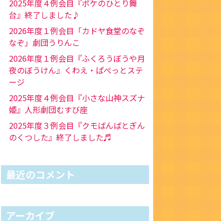
2025年度４例会目『ポケのひとり舞
台』終了しました♪
2026年度１例会目「カドヤ食堂のなぞ
なぞ」劇団うりんこ
2026年度１例会目『ふくろうぼうや月
夜のぼうけん』くわえ・ぱぺっとステ
ージ
2025年度４例会目『小さな山神スズナ
姫』人形劇団むすび座
2025年度３例会目『クモばんばとぎん
のくつした』終了しました♬
最近のコメント
アーカイブ