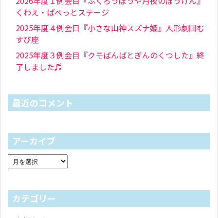
2026年度１例会目『ふくろうぼうや月夜のぼうけん』
くわえ・ぱぺっとステージ
2025年度４例会目『小さな山神スズナ姫』人形劇団む
すび座
2025年度３例会目『クモばんばとぎんのくつした』終
了しました♬
最近のコメント
アーカイブ
カテゴリー