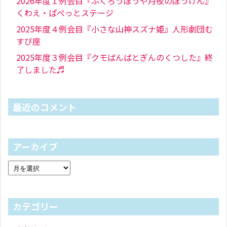
2026年度１例会目『ふくろうぼうや月夜のぼうけん』
くわえ・ぱぺっとステージ
2025年度４例会目『小さな山神スズナ姫』人形劇団む
すび座
2025年度３例会目『クモばんばとぎんのくつした』終
了しました♬
最近のコメント
アーカイブ
カテゴリー