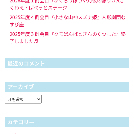
2026年度１例会目『ふくろうぼうや月夜のぼうけん』
くわえ・ぱぺっとステージ
2025年度４例会目『小さな山神スズナ姫』人形劇団む
すび座
2025年度３例会目『クモばんばとぎんのくつした』終
了しました♬
最近のコメント
アーカイブ
カテゴリー