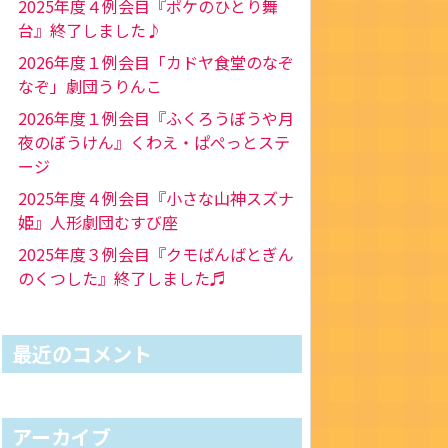
2025年度４例会目『ポケのひとり舞
台』終了しました♪
2026年度１例会目「カドヤ食堂のなぞ
なぞ」劇団うりんこ
2026年度１例会目『ふくろうぼうや月
夜のぼうけん』くわえ・ぱぺっとステ
ージ
2025年度４例会目『小さな山神スズナ
姫』人形劇団むすび座
2025年度３例会目『クモばんばとぎん
のくつした』終了しました♬
最近のコメント
アーカイブ