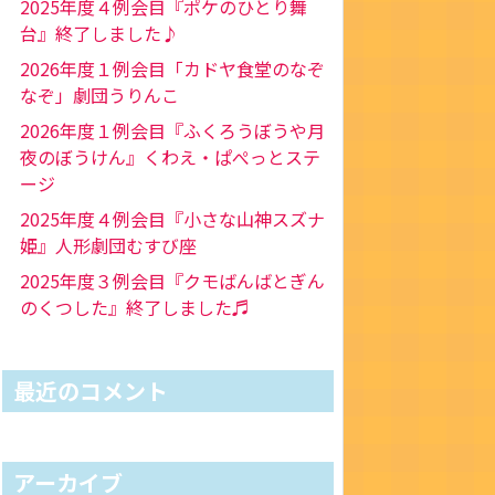
2025年度４例会目『ポケのひとり舞
台』終了しました♪
2026年度１例会目「カドヤ食堂のなぞ
なぞ」劇団うりんこ
2026年度１例会目『ふくろうぼうや月
夜のぼうけん』くわえ・ぱぺっとステ
ージ
2025年度４例会目『小さな山神スズナ
姫』人形劇団むすび座
2025年度３例会目『クモばんばとぎん
のくつした』終了しました♬
最近のコメント
アーカイブ