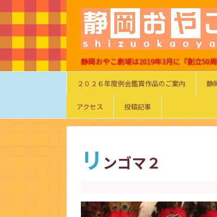
静岡おやこ劇場は2019年3月に『創立5
２０２６年度例会鑑賞作品のご案内
静
アクセス
投稿記事
リ
ンゴマ２