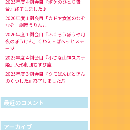
2025年度４例会目『ポケのひとり舞
台』終了しました♪
2026年度１例会目「カドヤ食堂のなぞ
なぞ」劇団うりんこ
2026年度１例会目『ふくろうぼうや月
夜のぼうけん』くわえ・ぱぺっとステ
ージ
2025年度４例会目『小さな山神スズナ
姫』人形劇団むすび座
2025年度３例会目『クモばんばとぎん
のくつした』終了しました♬
最近のコメント
アーカイブ