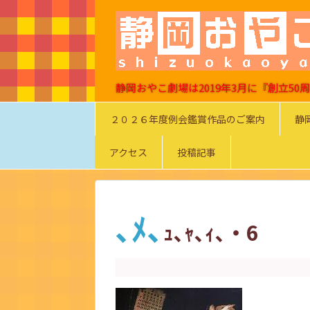
静岡おやこ劇場は2019年3月に『創立5
２０２６年度例会鑑賞作品のご案内
静
アクセス
投稿記事
､ﾒ､
ｭ､ｬ､ｨ､・6