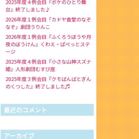
2025年度４例会目『ポケのひとり舞
台』終了しました♪
2026年度１例会目「カドヤ食堂のなぞ
なぞ」劇団うりんこ
2026年度１例会目『ふくろうぼうや月
夜のぼうけん』くわえ・ぱぺっとステ
ージ
2025年度４例会目『小さな山神スズナ
姫』人形劇団むすび座
2025年度３例会目『クモばんばとぎん
のくつした』終了しました♬
最近のコメント
アーカイブ