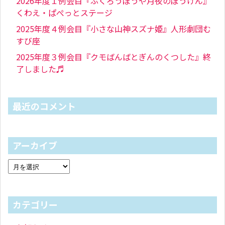
2026年度１例会目『ふくろうぼうや月夜のぼうけん』
くわえ・ぱぺっとステージ
2025年度４例会目『小さな山神スズナ姫』人形劇団む
すび座
2025年度３例会目『クモばんばとぎんのくつした』終
了しました♬
最近のコメント
アーカイブ
カテゴリー