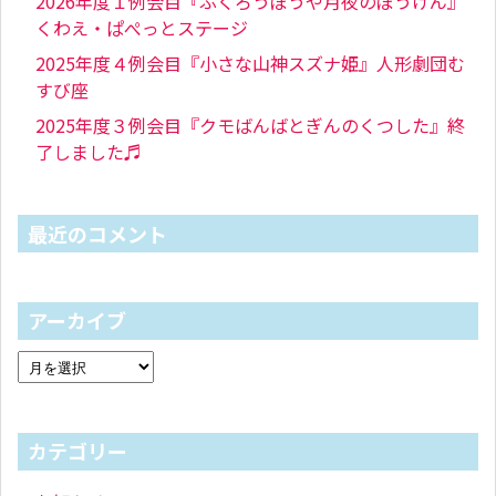
2026年度１例会目『ふくろうぼうや月夜のぼうけん』
くわえ・ぱぺっとステージ
2025年度４例会目『小さな山神スズナ姫』人形劇団む
すび座
2025年度３例会目『クモばんばとぎんのくつした』終
了しました♬
最近のコメント
アーカイブ
カテゴリー