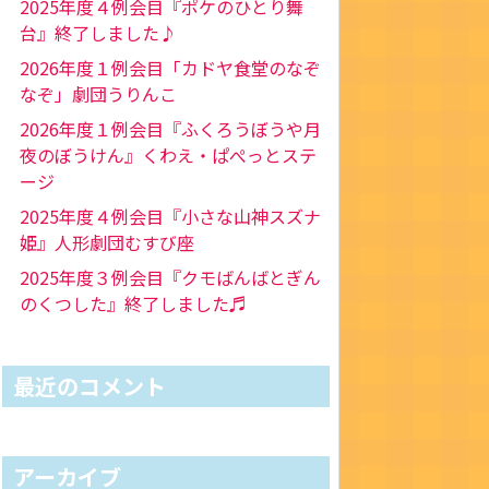
2025年度４例会目『ポケのひとり舞
台』終了しました♪
2026年度１例会目「カドヤ食堂のなぞ
なぞ」劇団うりんこ
2026年度１例会目『ふくろうぼうや月
夜のぼうけん』くわえ・ぱぺっとステ
ージ
2025年度４例会目『小さな山神スズナ
姫』人形劇団むすび座
2025年度３例会目『クモばんばとぎん
のくつした』終了しました♬
最近のコメント
アーカイブ