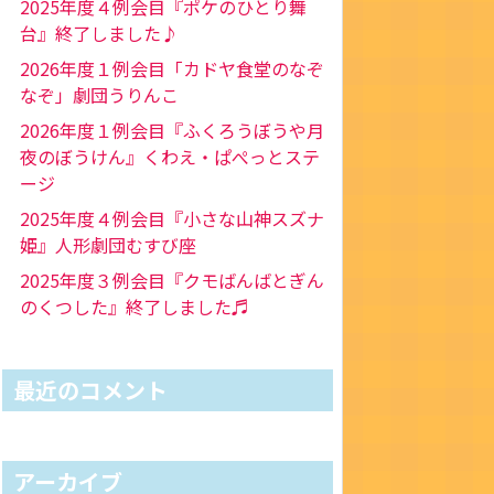
2025年度４例会目『ポケのひとり舞
台』終了しました♪
2026年度１例会目「カドヤ食堂のなぞ
なぞ」劇団うりんこ
2026年度１例会目『ふくろうぼうや月
夜のぼうけん』くわえ・ぱぺっとステ
ージ
2025年度４例会目『小さな山神スズナ
姫』人形劇団むすび座
2025年度３例会目『クモばんばとぎん
のくつした』終了しました♬
最近のコメント
アーカイブ