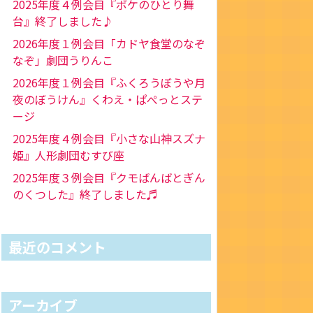
2025年度４例会目『ポケのひとり舞
台』終了しました♪
2026年度１例会目「カドヤ食堂のなぞ
なぞ」劇団うりんこ
2026年度１例会目『ふくろうぼうや月
夜のぼうけん』くわえ・ぱぺっとステ
ージ
2025年度４例会目『小さな山神スズナ
姫』人形劇団むすび座
2025年度３例会目『クモばんばとぎん
のくつした』終了しました♬
最近のコメント
アーカイブ