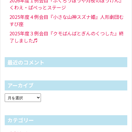
2026年度１例会目『ふくろうぼうや月夜のぼうけん』
くわえ・ぱぺっとステージ
2025年度４例会目『小さな山神スズナ姫』人形劇団む
すび座
2025年度３例会目『クモばんばとぎんのくつした』終
了しました♬
最近のコメント
アーカイブ
カテゴリー