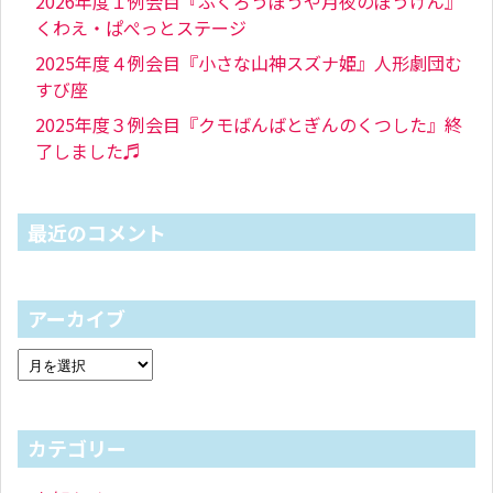
2026年度１例会目『ふくろうぼうや月夜のぼうけん』
くわえ・ぱぺっとステージ
2025年度４例会目『小さな山神スズナ姫』人形劇団む
すび座
2025年度３例会目『クモばんばとぎんのくつした』終
了しました♬
最近のコメント
アーカイブ
カテゴリー