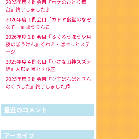
2025年度４例会目『ポケのひとり舞
台』終了しました♪
2026年度１例会目「カドヤ食堂のなぞ
なぞ」劇団うりんこ
2026年度１例会目『ふくろうぼうや月
夜のぼうけん』くわえ・ぱぺっとステ
ージ
2025年度４例会目『小さな山神スズナ
姫』人形劇団むすび座
2025年度３例会目『クモばんばとぎん
のくつした』終了しました♬
最近のコメント
アーカイブ