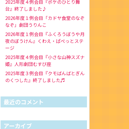
2025年度４例会目『ポケのひとり舞
台』終了しました♪
2026年度１例会目「カドヤ食堂のなぞ
なぞ」劇団うりんこ
2026年度１例会目『ふくろうぼうや月
夜のぼうけん』くわえ・ぱぺっとステ
ージ
2025年度４例会目『小さな山神スズナ
姫』人形劇団むすび座
2025年度３例会目『クモばんばとぎん
のくつした』終了しました♬
最近のコメント
アーカイブ