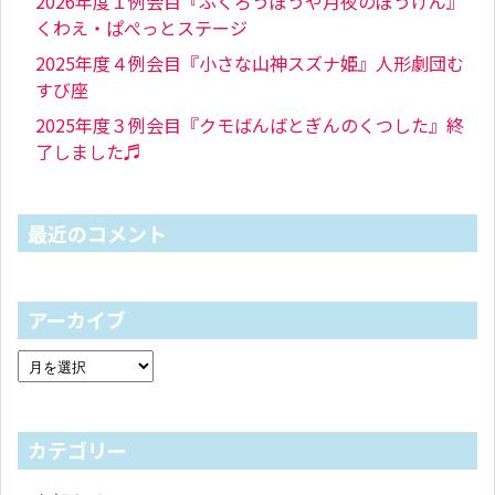
2026年度１例会目『ふくろうぼうや月夜のぼうけん』
くわえ・ぱぺっとステージ
2025年度４例会目『小さな山神スズナ姫』人形劇団む
すび座
2025年度３例会目『クモばんばとぎんのくつした』終
了しました♬
最近のコメント
アーカイブ
カテゴリー