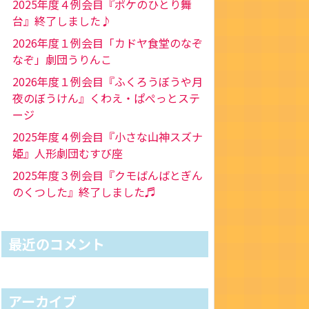
2025年度４例会目『ポケのひとり舞
台』終了しました♪
2026年度１例会目「カドヤ食堂のなぞ
なぞ」劇団うりんこ
2026年度１例会目『ふくろうぼうや月
夜のぼうけん』くわえ・ぱぺっとステ
ージ
2025年度４例会目『小さな山神スズナ
姫』人形劇団むすび座
2025年度３例会目『クモばんばとぎん
のくつした』終了しました♬
最近のコメント
アーカイブ