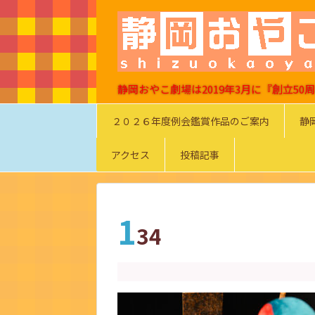
静岡おやこ劇場は2019年3月に『創立5
２０２６年度例会鑑賞作品のご案内
静
アクセス
投稿記事
1
34