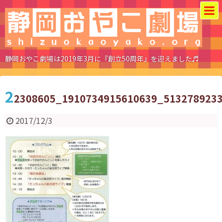
静岡おやこ劇場は2019年3月に『創立50周年』を迎えました♬
2
2308605_1910734915610639_513278923
2017/12/3