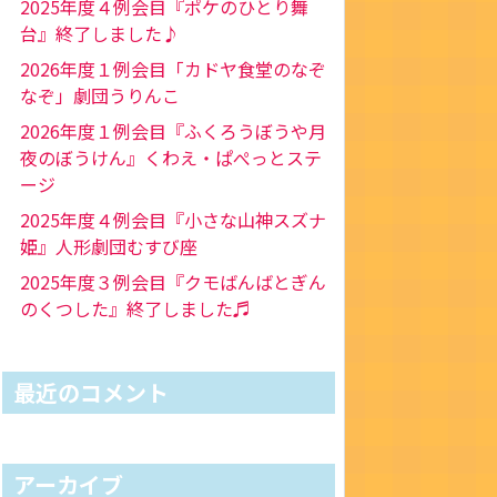
2025年度４例会目『ポケのひとり舞
台』終了しました♪
2026年度１例会目「カドヤ食堂のなぞ
なぞ」劇団うりんこ
2026年度１例会目『ふくろうぼうや月
夜のぼうけん』くわえ・ぱぺっとステ
ージ
2025年度４例会目『小さな山神スズナ
姫』人形劇団むすび座
2025年度３例会目『クモばんばとぎん
のくつした』終了しました♬
最近のコメント
アーカイブ