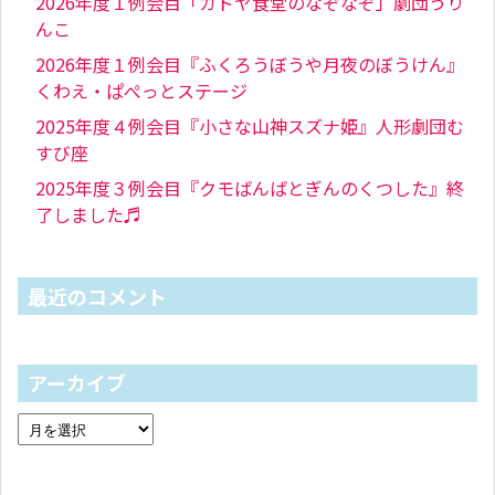
2026年度１例会目「カドヤ食堂のなぞなぞ」劇団うり
んこ
2026年度１例会目『ふくろうぼうや月夜のぼうけん』
くわえ・ぱぺっとステージ
2025年度４例会目『小さな山神スズナ姫』人形劇団む
すび座
2025年度３例会目『クモばんばとぎんのくつした』終
了しました♬
最近のコメント
アーカイブ