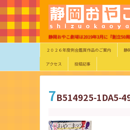
静岡おやこ劇場は2019年3月に『創立5
２０２６年度例会鑑賞作品のご案内
静
アクセス
投稿記事
7
B514925-1DA5-4