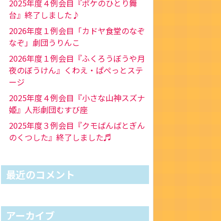
2025年度４例会目『ポケのひとり舞
台』終了しました♪
2026年度１例会目「カドヤ食堂のなぞ
なぞ」劇団うりんこ
2026年度１例会目『ふくろうぼうや月
夜のぼうけん』くわえ・ぱぺっとステ
ージ
2025年度４例会目『小さな山神スズナ
姫』人形劇団むすび座
2025年度３例会目『クモばんばとぎん
のくつした』終了しました♬
最近のコメント
アーカイブ