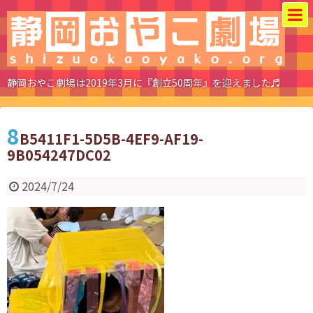
静岡おやこ劇場は2019年3月に『創立50周年』を迎えました♬
8
B5411F1-5D5B-4EF9-AF19-
9B054247DC02
2024/7/24