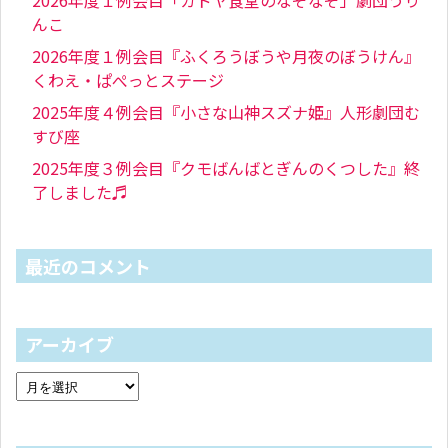
2026年度１例会目「カドヤ食堂のなぞなぞ」劇団うり
んこ
2026年度１例会目『ふくろうぼうや月夜のぼうけん』
くわえ・ぱぺっとステージ
2025年度４例会目『小さな山神スズナ姫』人形劇団む
すび座
2025年度３例会目『クモばんばとぎんのくつした』終
了しました♬
最近のコメント
アーカイブ