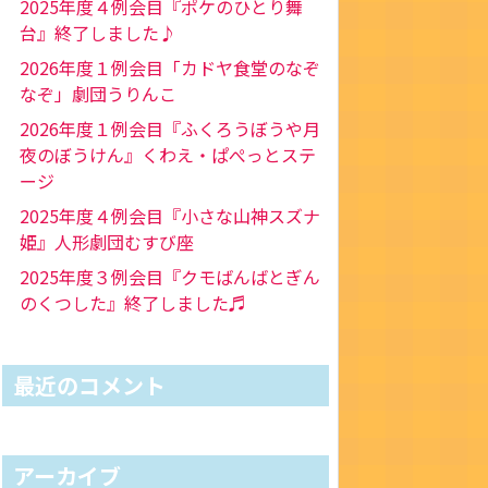
2025年度４例会目『ポケのひとり舞
台』終了しました♪
2026年度１例会目「カドヤ食堂のなぞ
なぞ」劇団うりんこ
2026年度１例会目『ふくろうぼうや月
夜のぼうけん』くわえ・ぱぺっとステ
ージ
2025年度４例会目『小さな山神スズナ
姫』人形劇団むすび座
2025年度３例会目『クモばんばとぎん
のくつした』終了しました♬
最近のコメント
アーカイブ