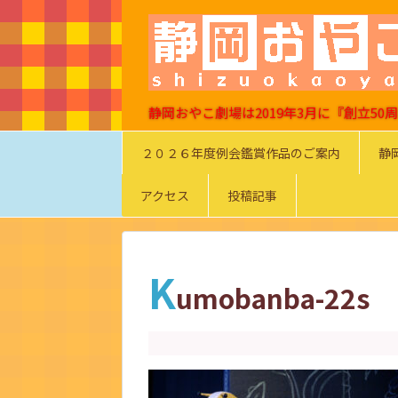
静岡おやこ劇場は2019年3月に『創立5
２０２６年度例会鑑賞作品のご案内
静
アクセス
投稿記事
K
umobanba-22s