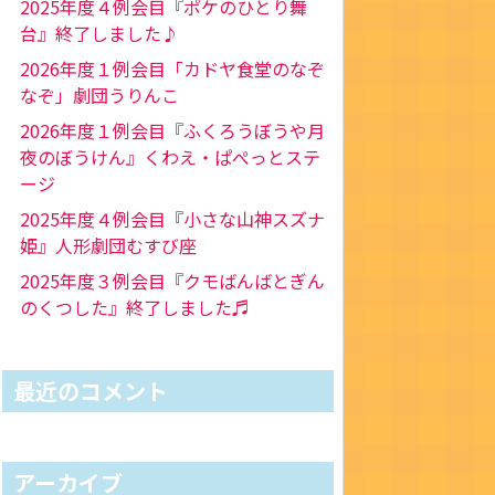
2025年度４例会目『ポケのひとり舞
台』終了しました♪
2026年度１例会目「カドヤ食堂のなぞ
なぞ」劇団うりんこ
2026年度１例会目『ふくろうぼうや月
夜のぼうけん』くわえ・ぱぺっとステ
ージ
2025年度４例会目『小さな山神スズナ
姫』人形劇団むすび座
2025年度３例会目『クモばんばとぎん
のくつした』終了しました♬
最近のコメント
アーカイブ