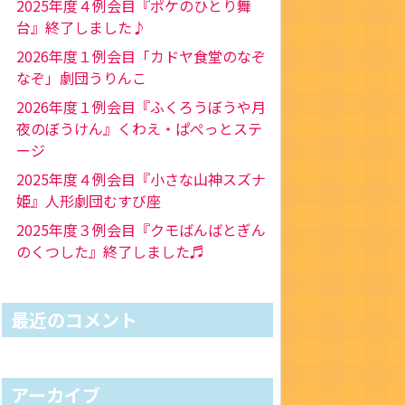
2025年度４例会目『ポケのひとり舞
台』終了しました♪
2026年度１例会目「カドヤ食堂のなぞ
なぞ」劇団うりんこ
2026年度１例会目『ふくろうぼうや月
夜のぼうけん』くわえ・ぱぺっとステ
ージ
2025年度４例会目『小さな山神スズナ
姫』人形劇団むすび座
2025年度３例会目『クモばんばとぎん
のくつした』終了しました♬
最近のコメント
アーカイブ