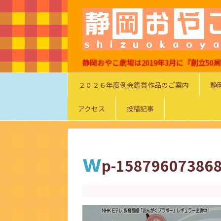
静岡おやこ劇場は2019年3月に『創立5
２０２６年度例会鑑賞作品のご案内
静
アクセス
投稿記事
w
p-158796073868