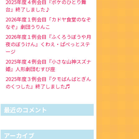
2025年度４例会目『ポケのひとり舞
台』終了しました♪
2026年度１例会目「カドヤ食堂のなぞ
なぞ」劇団うりんこ
2026年度１例会目『ふくろうぼうや月
夜のぼうけん』くわえ・ぱぺっとステ
ージ
2025年度４例会目『小さな山神スズナ
姫』人形劇団むすび座
2025年度３例会目『クモばんばとぎん
のくつした』終了しました♬
最近のコメント
アーカイブ