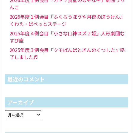
2026年度１例会目「カドヤ食堂のなぞなぞ」劇団うり
んこ
2026年度１例会目『ふくろうぼうや月夜のぼうけん』
くわえ・ぱぺっとステージ
2025年度４例会目『小さな山神スズナ姫』人形劇団む
すび座
2025年度３例会目『クモばんばとぎんのくつした』終
了しました♬
最近のコメント
アーカイブ