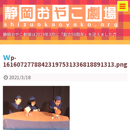
静岡おやこ劇場は2019年3月に『創立50周年』を迎えました♬
w
p-
16160727788423197531336818891313.png
2021/3/18