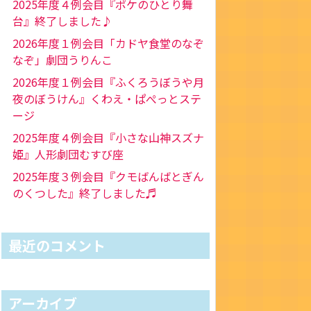
2025年度４例会目『ポケのひとり舞
台』終了しました♪
2026年度１例会目「カドヤ食堂のなぞ
なぞ」劇団うりんこ
2026年度１例会目『ふくろうぼうや月
夜のぼうけん』くわえ・ぱぺっとステ
ージ
2025年度４例会目『小さな山神スズナ
姫』人形劇団むすび座
2025年度３例会目『クモばんばとぎん
のくつした』終了しました♬
最近のコメント
アーカイブ