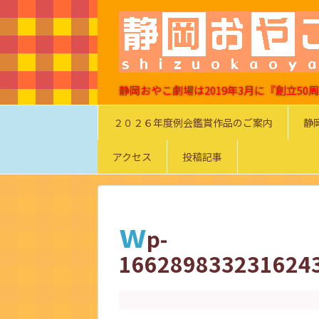
静岡おやこ劇場は2019年3月に『創立5
２０２６年度例会鑑賞作品のご案内
静
アクセス
投稿記事
w
p-
166289833231624