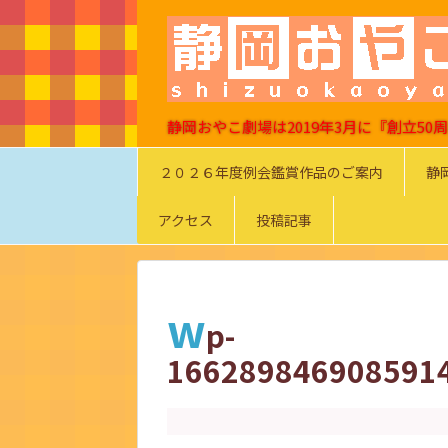
静岡おやこ劇場は2019年3月に『創立5
２０２６年度例会鑑賞作品のご案内
静
アクセス
投稿記事
w
p-
166289846908591