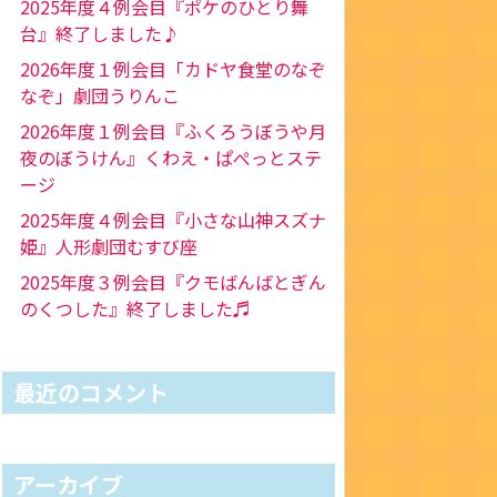
2025年度４例会目『ポケのひとり舞
台』終了しました♪
2026年度１例会目「カドヤ食堂のなぞ
なぞ」劇団うりんこ
2026年度１例会目『ふくろうぼうや月
夜のぼうけん』くわえ・ぱぺっとステ
ージ
2025年度４例会目『小さな山神スズナ
姫』人形劇団むすび座
2025年度３例会目『クモばんばとぎん
のくつした』終了しました♬
最近のコメント
アーカイブ