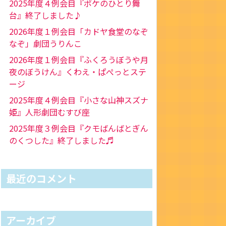
2025年度４例会目『ポケのひとり舞
台』終了しました♪
2026年度１例会目「カドヤ食堂のなぞ
なぞ」劇団うりんこ
2026年度１例会目『ふくろうぼうや月
夜のぼうけん』くわえ・ぱぺっとステ
ージ
2025年度４例会目『小さな山神スズナ
姫』人形劇団むすび座
2025年度３例会目『クモばんばとぎん
のくつした』終了しました♬
最近のコメント
アーカイブ