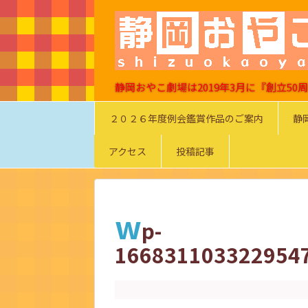
静岡おやこ劇場は2019年3月に『創立5
２０２６年度例会鑑賞作品のご案内
静
アクセス
投稿記事
w
p-
166831103322954