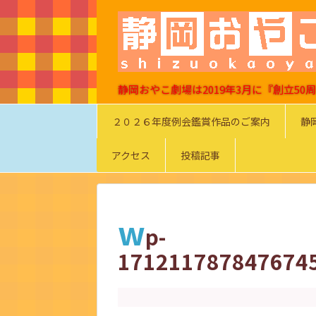
静岡おやこ劇場は2019年3月に『創立5
２０２６年度例会鑑賞作品のご案内
静
アクセス
投稿記事
w
p-
171211787847674