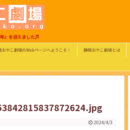
0周年』を迎えました♬
岡おやこ劇場のWebページへようこそ！
静岡おやこ劇場とは
53842815837872624.jpg
2024/4/3