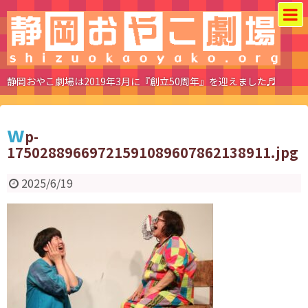
静岡おやこ劇場は2019年3月に『創立50周年』を迎えました♬
w
p-
17502889669721591089607862138911.jpg
2025/6/19