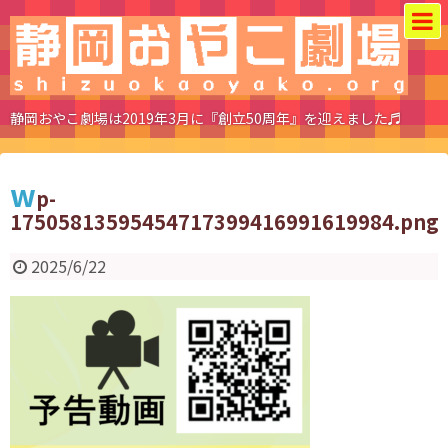
静岡おやこ劇場は2019年3月に『創立50周年』を迎えました♬
w
p-
17505813595454717399416991619984.png
2025/6/22