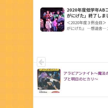
2020年度低学年A
がにげた」終了しま
＜2020年度３例会目
がにげた』 —想造舍— 20
アラビアンナイト～魔法
プと明日のヒカリ～