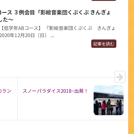
Bコース ３例会目「影絵音楽団くぷくぷ きんぎょ
した～
＞ 【低学年ABコース】 『影絵音楽団くぷくぷ きんぎょ
20年12月20日（日） ...
記事を読む
のラン
スノーパラダイス2018~出発！