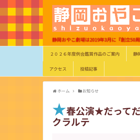
静岡おやこ劇場は2019年3月に『創立5
２０２６年度例会鑑賞作品のご案内
静
アクセス
投稿記事
ホーム
お知らせ
★
春公演★だってだ
クラルテ