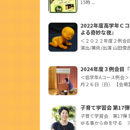
15時 ...
2022年度高学年Ｃ
よる奇妙な夜』
＜２０２２年度２例会目
演出/美術/出演 山田俊
2024年度３例会目
＜低学年Aコース例会＞ 
月２６日（日） 【会場】
子育て学習会 第17
子育て学習会 第17弾
ゆる事から命を守る アウ