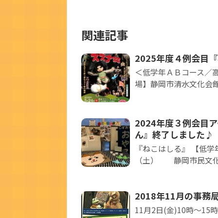
関連記事
2025年度４例会目
＜低学年ＡＢコース／高
場】静岡市清水文化会館マ
2024年度３例会目ア
ん』終了しました♪
『ねこはしる』 【低学年
（土） 静岡市民文化会館
2018年11月の事務
11月2日(金)10時～15時