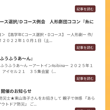
記事を読む
コース選択/Ｄコース例会 人形劇団ココン『糸に
＞ 【高学年Cコース選択・Dコース】 ー人形劇ー 作/
彦 ２０２２年１０月１日（土...
記事を読む
『ふうふうあ～ん』
ふうふうあ～ん ーアートインAsibinaー ２０２５年１
アイセル２１ ３５集会室（...
記事を読む
弾 開催のお知らせ
 防災士★東山浩子さんをお招きして 親子で体感 『あら
トドア防災』 ご...