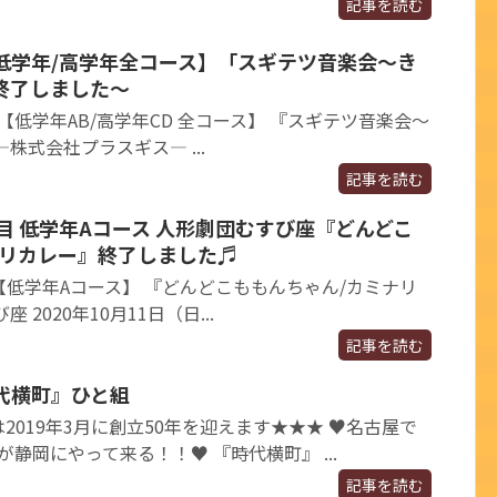
記事を読む
【低学年/高学年全コース】「スギテツ音楽会～き
終了しました～
 【低学年AB/高学年CD 全コース】 『スギテツ音楽会～
株式会社プラスギス― ...
記事を読む
目 低学年Aコース 人形劇団むすび座『どんどこ
ナリカレー』終了しました♬
 【低学年Aコース】 『どんどこももんちゃん/カミナリ
2020年10月11日（日...
記事を読む
時代横町』ひと組
2019年3月に創立50年を迎えます★★★ ♥名古屋で
が静岡にやって来る！！♥ 『時代横町』 ...
記事を読む