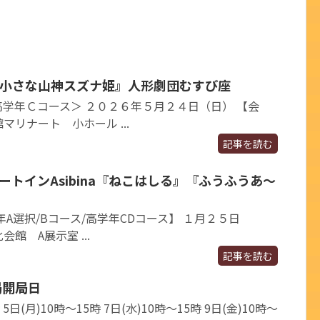
『小さな山神スズナ姫』人形劇団むすび座
学年Ｃコース＞ ２０２６年５月２４日（日） 【会
リナート 小ホール ...
記事を読む
ートインAsibina『ねこはしる』『ふうふうあ～
A選択/Bコース/高学年CDコース】 １月２５日
 A展示室 ...
記事を読む
局開局日
 5日(月)10時～15時 7日(水)10時～15時 9日(金)10時～