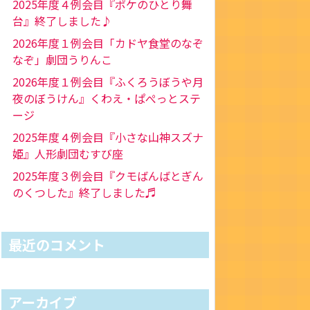
2025年度４例会目『ポケのひとり舞
台』終了しました♪
2026年度１例会目「カドヤ食堂のなぞ
なぞ」劇団うりんこ
2026年度１例会目『ふくろうぼうや月
夜のぼうけん』くわえ・ぱぺっとステ
ージ
2025年度４例会目『小さな山神スズナ
姫』人形劇団むすび座
2025年度３例会目『クモばんばとぎん
のくつした』終了しました♬
最近のコメント
アーカイブ