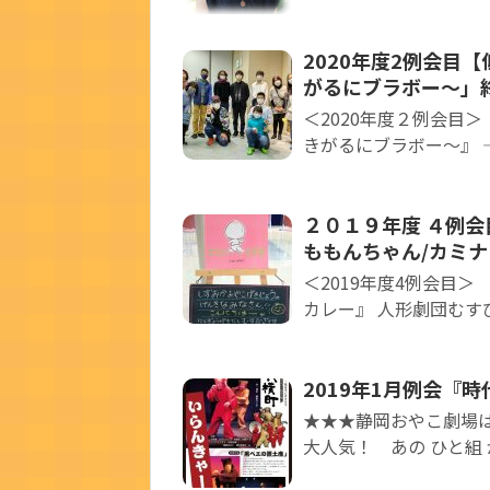
2020年度2例会目
がるにブラボー～」
＜2020年度２例会目＞
きがるにブラボー～』 ―
２０１９年度 ４例会
ももんちゃん/カミ
＜2019年度4例会目＞
カレー』 人形劇団むすび座 
2019年1月例会『
★★★静岡おやこ劇場は
大人気！ あの ひと組 