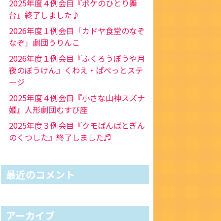
2025年度４例会目『ポケのひとり舞
台』終了しました♪
2026年度１例会目「カドヤ食堂のなぞ
なぞ」劇団うりんこ
2026年度１例会目『ふくろうぼうや月
夜のぼうけん』くわえ・ぱぺっとステ
ージ
2025年度４例会目『小さな山神スズナ
姫』人形劇団むすび座
2025年度３例会目『クモばんばとぎん
のくつした』終了しました♬
最近のコメント
アーカイブ