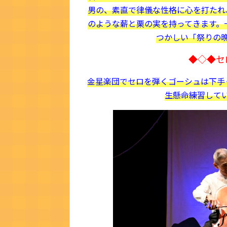
男の、素直で律儀な性格に心を打たれ
のような薪と栗の実を持ってきます。
つかしい「祭りの
◆◇◆セ
金星楽団でセロを弾くゴーシュは下手
生懸命練習して