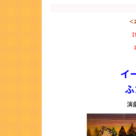
＜
【
イ
ふ
演