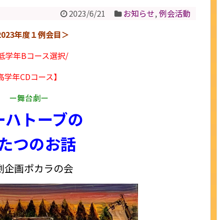
2023/6/21
お知らせ
,
例会活動
2023年度１例会目＞
低学年Bコース選択/
高学年CDコース】
ー舞台劇ー
ーハトーブの
たつのお話
劇企画ポカラの会