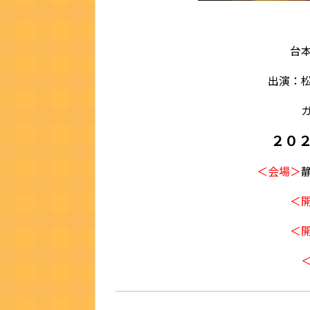
台本
出演：
２０
＜会場＞
＜
＜