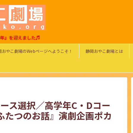
0周年』を迎えました♬
岡おやこ劇場のWebページへようこそ！
静岡おやこ劇場とは
コース選択／高学年C・Dコー
ふたつのお話』演劇企画ポカ