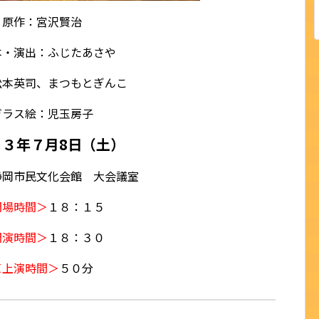
原作：宮沢賢治
・演出：ふじたあさや
松本英司、まつもとぎんこ
ガラス絵：児玉房子
２３年７月8日（土）
静岡市民文化会館 大会議室
開場時間＞
１８：１５
開演時間＞
１８：３０
＜上演時間＞
５０分