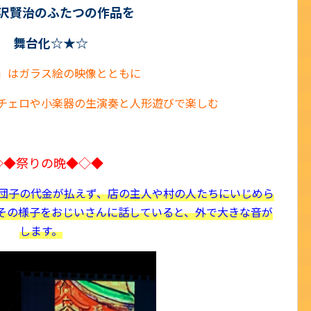
沢賢治のふたつの作品
を
舞台化☆★☆
」はガラス絵の映像とともに
チェロや小楽器の生演奏と人形遊びで楽しむ
◇◆祭りの晩◆◇◆
団子の代金が払えず、店の主人や村の人たちにいじめら
その様子をおじいさんに話していると、外で大きな音が
します。