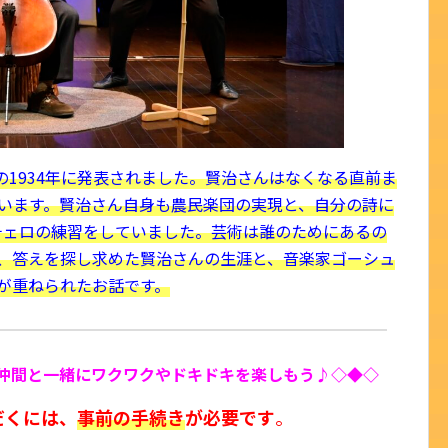
1934年に発表されました。賢治さんはなくなる直前ま
います。賢治さん自身も農民楽団の実現と、自分の詩に
チェロの練習をしていました。芸術は誰のためにあるの
、答えを探し求めた賢治さんの生涯と、音楽家ゴーシュ
が重ねられたお話です。
仲間と一緒にワクワクやドキドキを楽しもう♪◇◆◇
だくには、
事前の手続き
が必要です
。